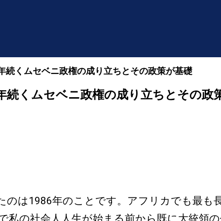
30年続くムセベニ政権の成り立ちとその政策が基礎
30年続くムセベニ政権の成り立ちとその政
のは1986年のことです。アフリカでも最も
ので私の社会人人生が始まる前から既に大統領