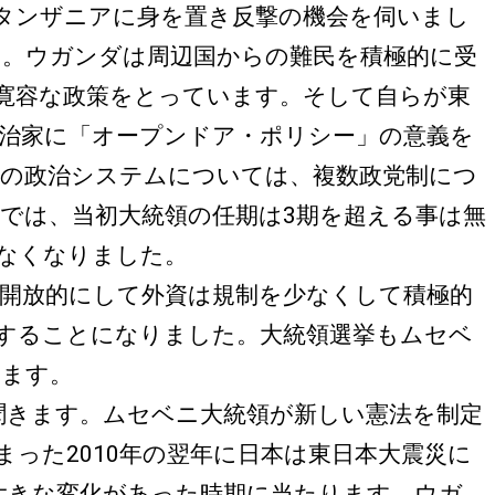
タンザニアに身を置き反撃の機会を伺いまし
。ウガンダは周辺国からの難民を積極的に受
る寛容な政策をとっています。そして自らが東
治家に「オープンドア・ポリシー」の意義を
の政治システムについては、複数政党制につ
法では、当初大統領の任期は3期を超える事は無
てなくなりました。
開放的にして外資は規制を少なくして積極的
することになりました。大統領選挙もムセベ
います。
聞きます。ムセベニ大統領が新しい憲法を制定
まった2010年の翌年に日本は東日本大震災に
大きな変化があった時期に当たります。ウガ