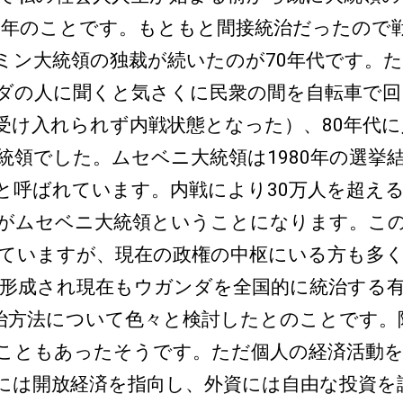
2年のことです。もともと間接統治だったので
ミン大統領の独裁が続いたのが70年代です。
ダの人に聞くと気さくに民衆の間を自転車で回
が受け入れられず内戦状態となった）、80年代
統領でした。ムセベニ大統領は1980年の選挙
と呼ばれています。内戦により30万人を超え
のがムセベニ大統領ということになります。こ
ていますが、現在の政権の中枢にいる方も多くいま
RM）はこのときに形成され現在もウガンダを全国的に統
方法について色々と検討したとのことです。
こともあったそうです。ただ個人の経済活動を
には開放経済を指向し、外資には自由な投資を