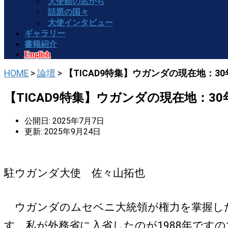
大使館の窓から
話題の国々
大使インタビュー
ギャラリー
書籍紹介
English
HOME
>
論壇
>
【TICAD9特集】ウガンダの現在地：
【TICAD9特集】ウガンダの現在地：
公開日: 2025年7月7日
更新: 2025年9月24日
駐ウガンダ大使 佐々山拓也
ウガンダのムセベニ大統領が権力を掌握した
す。私が外務省に入省したのが1988年です