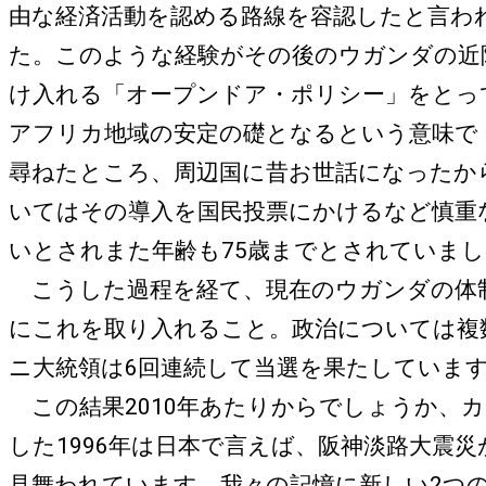
由な経済活動を認める路線を容認したと言わ
た。このような経験がその後のウガンダの近
け入れる「オープンドア・ポリシー」をとっ
アフリカ地域の安定の礎となるという意味で
尋ねたところ、周辺国に昔お世話になったか
いてはその導入を国民投票にかけるなど慎重な
いとされまた年齢も75歳までとされていま
こうした過程を経て、現在のウガンダの体制
にこれを取り入れること。政治については複
ニ大統領は6回連続して当選を果たしています
この結果2010年あたりからでしょうか、
した1996年は日本で言えば、阪神淡路大震
見舞われています。我々の記憶に新しい2つ