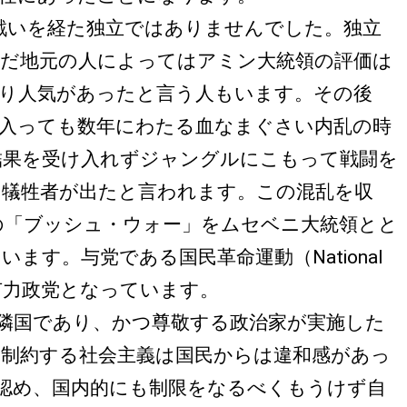
戦いを経た独立ではありませんでした。独立
ただ地元の人によってはアミン大統領の評価は
り人気があったと言う人もいます。その後
に入っても数年にわたる血なまぐさい内乱の時
結果を受け入れずジャングルにこもって戦闘を
る犠牲者が出たと言われます。この混乱を収
の「ブッシュ・ウォー」をムセベニ大統領とと
す。与党である国民革命運動（National
治する有力政党となっています。
隣国であり、かつ尊敬する政治家が実施した
制約する社会主義は国民からは違和感があっ
認め、国内的にも制限をなるべくもうけず自