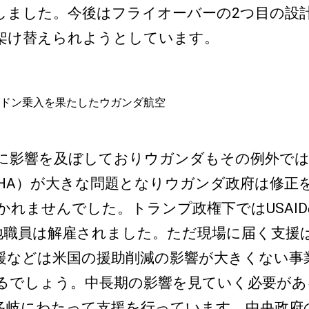
しました。今後はフライオーバーの2つ目の設
架け替えられようとしています。
ドン乗入を果たしたウガンダ航空
影響を及ぼしておりウガンダもその例外では
ty Act: AHA）が大きな問題となりウガンダ政
かれませんでした。トランプ政権下ではUSAI
現地職員は解雇されました。ただ現場に届く支
援などは米国の援助削減の影響が大きくない事
るでしょう。中長期の影響を見ていく必要があ
岐にわたって支援を行っています。中央政府