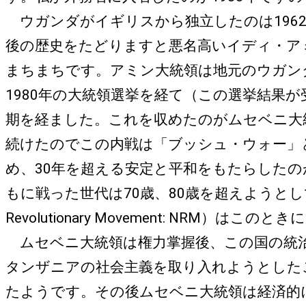
ウガンダがイギリスから独立したのは196
後の歴史をたどりますと悪名高いイディ・ア
まちまちです。アミン大統領は地元のウガン
1980年の大統領選挙を経て（この選挙結果
期を経ました。これを収めたのがムセベニ大
続けたのでこの内戦は「ブッシュ・ウォー」
め、30年を超える安定と平和をもたらした
もに戦った世代は70歳、80歳を超えようとし
Revolutionary Movement: N
ムセベニ大統領は権力掌握後、この国の統治
タンザニアの社会主義を取り入れようとした
たようです。その後ムセベニ大統領は経済的