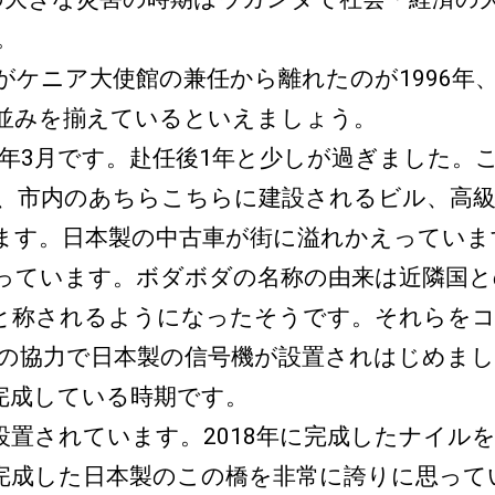
。
ニア大使館の兼任から離れたのが1996年、
並みを揃えているといえましょう。
4年3月です。赴任後1年と少しが過ぎました。
、市内のあちらこちらに建設されるビル、高級
ます。日本製の中古車が街に溢れかえっていま
っています。ボダボダの名称の由来は近隣国と
と称されるようになったそうです。それらを
Aの協力で日本製の信号機が設置されはじめま
完成している時期です。
置されています。2018年に完成したナイル
に完成した日本製のこの橋を非常に誇りに思っ