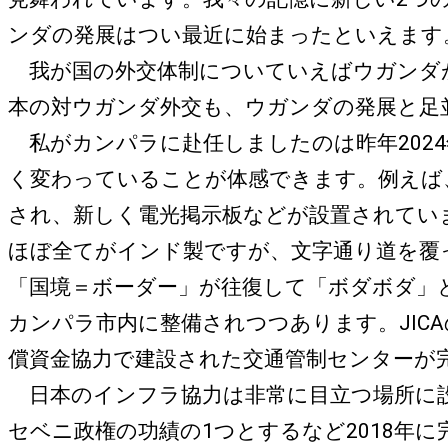
ンダの発展はつい最近に始まったといえます
我が国の外交体制についていえばウガンダがケ
本の対ウガンダ外交も、ウガンダの発展と足
私がカンパラに赴任しましたのは昨年202
く変わっていることが体感できます。例えば
され、新しく電光掲示板などが設置されてい
ほぼ全てがインド製ですが、文字通り道を覆
「国境＝ボーダー」が往復して「ボダボダ」
カンパラ市内に整備されつつあります。JIC
償資金協力で建設された交通管制センターが
日本のインフラ協力は非常に目立つ場所に設
セベニ政権の功績の1つとするなど2018年