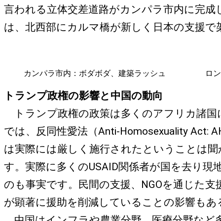
言われる立体交差道路がカンパラ市内に完成
は、北西部にカルマ橋が新しく日本の支援で
カンパラ市内：ボダボダ、建築ラッシュ
ロン
トランプ政権の影響と中国の動向
トランプ政権の政策は多くのアフリカ諸国に
では、反同性愛法（Anti-Homosexuali
は実際には厳しく施行されたということは聞
す。実際に多くのUSAID関係者が国を去り
のも事実です。民間の支援、NGOを通じた支
が顕著に援助を削減していることの影響もあ
中国はインフラや農業分野、医療分野など多