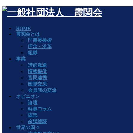
HOME
霞関会とは
理事長挨拶
理念・沿革
組織
事業
講師派遣
情報提供
官民連携
国際交流
会員間の交流
オピニオン
論壇
時事コラム
随想
余談雑談
世界の国々