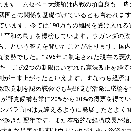
れます。ムセベニ大統領は内戦の頃自身も一時
隣国との関係を基礎づけているとも言われます
ています。今では190万もの難民を受け入れ
「平和の島」を標榜しています。ウガンダの政
ら、という答えを聞いたことがあります。国内
姿勢でした。1996年に制定された現在の憲
した。この2つの制限はいずれも憲法改正を経
が出来上がったといえます。すなわち経済は
数政党制を認め議会でも与野党が活発に議論を
が野党候補も常に20%から30%の得票を得て
カンパラ市内は見違えるように発展したとよく
災が起きた翌年です。また本格的な経済成長が始
の大きな災害の時期はウガンダで社会・経済の