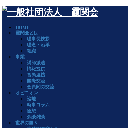
HOME
霞関会とは
理事長挨拶
理念・沿革
組織
事業
講師派遣
情報提供
官民連携
国際交流
会員間の交流
オピニオン
論壇
時事コラム
随想
余談雑談
世界の国々