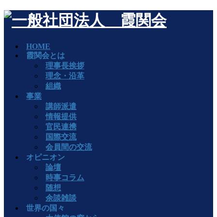
HOME
霞関会とは
理事長挨拶
理念・沿革
組織
事業
講師派遣
情報提供
官民連携
国際交流
会員間の交流
オピニオン
論壇
時事コラム
随想
余談雑談
世界の国々