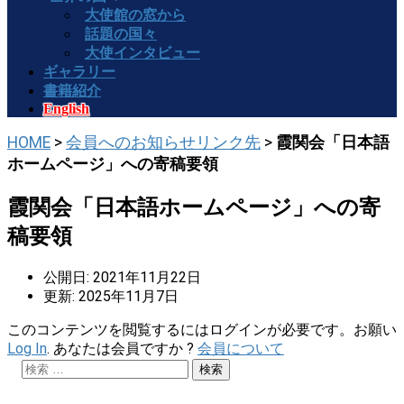
大使館の窓から
話題の国々
大使インタビュー
ギャラリー
書籍紹介
English
HOME
>
会員へのお知らせリンク先
>
霞関会「日本語
ホームページ」への寄稿要領
霞関会「日本語ホームページ」への寄
稿要領
公開日: 2021年11月22日
更新: 2025年11月7日
このコンテンツを閲覧するにはログインが必要です。お願い
Log In
. あなたは会員ですか ?
会員について
検
索: