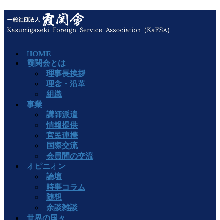
HOME
霞関会とは
理事長挨拶
理念・沿革
組織
事業
講師派遣
情報提供
官民連携
国際交流
会員間の交流
オピニオン
論壇
時事コラム
随想
余談雑談
世界の国々