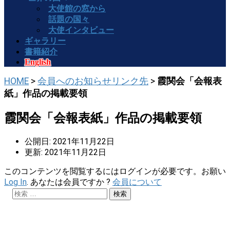
大使館の窓から
話題の国々
大使インタビュー
ギャラリー
書籍紹介
English
HOME
>
会員へのお知らせリンク先
>
霞関会「会報表
紙」作品の掲載要領
霞関会「会報表紙」作品の掲載要領
公開日: 2021年11月22日
更新: 2021年11月22日
このコンテンツを閲覧するにはログインが必要です。お願い
Log In
. あなたは会員ですか ?
会員について
検
索: