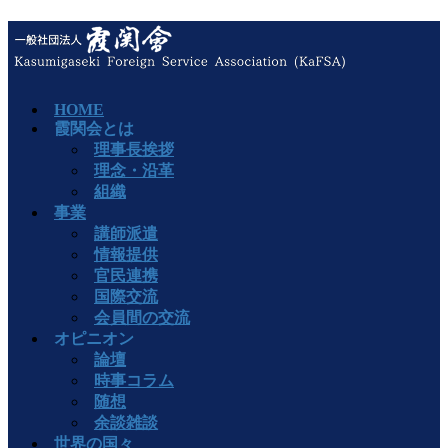
HOME
霞関会とは
理事長挨拶
理念・沿革
組織
事業
講師派遣
情報提供
官民連携
国際交流
会員間の交流
オピニオン
論壇
時事コラム
随想
余談雑談
世界の国々