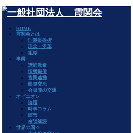
HOME
霞関会とは
理事長挨拶
理念・沿革
組織
事業
講師派遣
情報提供
官民連携
国際交流
会員間の交流
オピニオン
論壇
時事コラム
随想
余談雑談
世界の国々