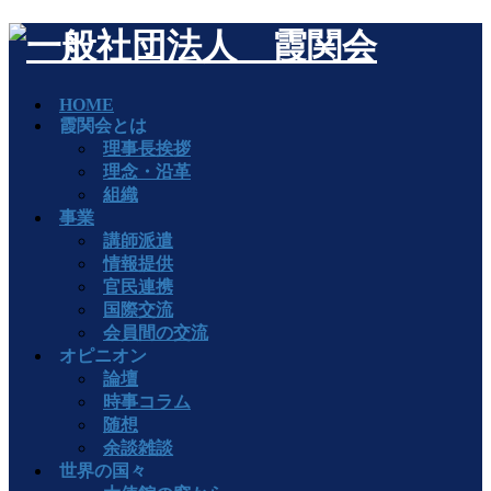
HOME
霞関会とは
理事長挨拶
理念・沿革
組織
事業
講師派遣
情報提供
官民連携
国際交流
会員間の交流
オピニオン
論壇
時事コラム
随想
余談雑談
世界の国々