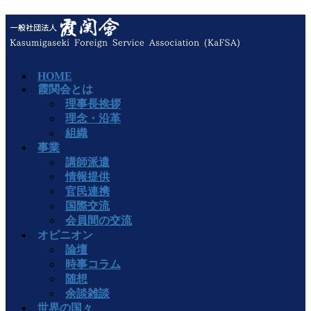
HOME
霞関会とは
理事長挨拶
理念・沿革
組織
事業
講師派遣
情報提供
官民連携
国際交流
会員間の交流
オピニオン
論壇
時事コラム
随想
余談雑談
世界の国々