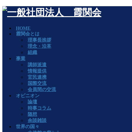
HOME
霞関会とは
理事長挨拶
理念・沿革
組織
事業
講師派遣
情報提供
官民連携
国際交流
会員間の交流
オピニオン
論壇
時事コラム
随想
余談雑談
世界の国々