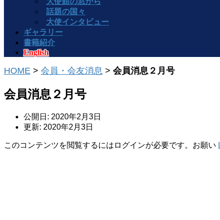
大使館の窓から
話題の国々
大使インタビュー
ギャラリー
書籍紹介
English
HOME
>
会員・会友消息
>
会員消息２月号
会員消息２月号
公開日: 2020年2月3日
更新: 2020年2月3日
このコンテンツを閲覧するにはログインが必要です。お願い