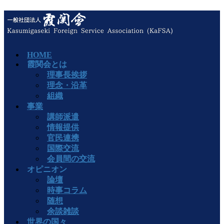
HOME
霞関会とは
理事長挨拶
理念・沿革
組織
事業
講師派遣
情報提供
官民連携
国際交流
会員間の交流
オピニオン
論壇
時事コラム
随想
余談雑談
世界の国々