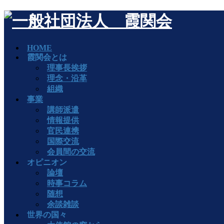
HOME
霞関会とは
理事長挨拶
理念・沿革
組織
事業
講師派遣
情報提供
官民連携
国際交流
会員間の交流
オピニオン
論壇
時事コラム
随想
余談雑談
世界の国々