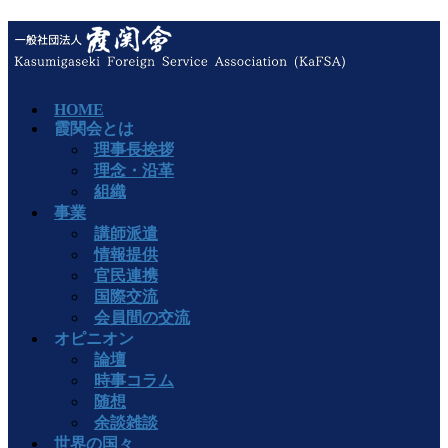
HOME
霞関会とは
理事長挨拶
理念・沿革
組織
事業
講師派遣
情報提供
官民連携
国際交流
会員間の交流
オピニオン
論壇
時事コラム
随想
余談雑談
世界の国々