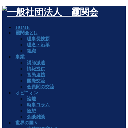
HOME
霞関会とは
理事長挨拶
理念・沿革
組織
事業
講師派遣
情報提供
官民連携
国際交流
会員間の交流
オピニオン
論壇
時事コラム
随想
余談雑談
世界の国々