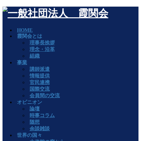
HOME
霞関会とは
理事長挨拶
理念・沿革
組織
事業
講師派遣
情報提供
官民連携
国際交流
会員間の交流
オピニオン
論壇
時事コラム
随想
余談雑談
世界の国々