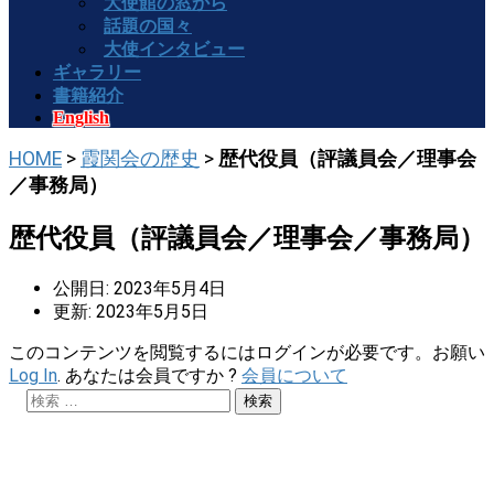
大使館の窓から
話題の国々
大使インタビュー
ギャラリー
書籍紹介
English
HOME
>
霞関会の歴史
>
歴代役員（評議員会／理事会
／事務局）
歴代役員（評議員会／理事会／事務局）
公開日: 2023年5月4日
更新: 2023年5月5日
このコンテンツを閲覧するにはログインが必要です。お願い
Log In
. あなたは会員ですか ?
会員について
検
索: