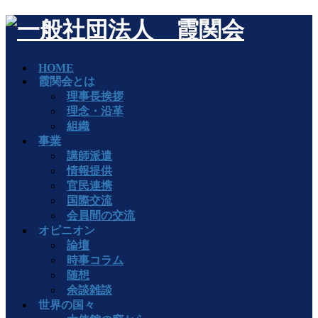
HOME
霞関会とは
理事長挨拶
理念・沿革
組織
事業
講師派遣
情報提供
官民連携
国際交流
会員間の交流
オピニオン
論壇
時事コラム
随想
余談雑談
世界の国々