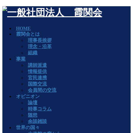
HOME
霞関会とは
理事長挨拶
理念・沿革
組織
事業
講師派遣
情報提供
官民連携
国際交流
会員間の交流
オピニオン
論壇
時事コラム
随想
余談雑談
世界の国々