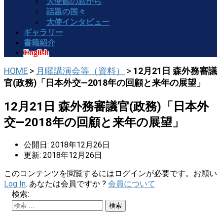
大使館の窓から
話題の国々
大使インタビュー
ギャラリー
書籍紹介
English
HOME
>
月曜講演会等（資料）
>
12月21日 森外務審議
官(政務)「日本外交―2018年の回顧と来年の展望」
12月21日 森外務審議官(政務)「日本外
交―2018年の回顧と来年の展望」
公開日: 2018年12月26日
更新: 2018年12月26日
このコンテンツを閲覧するにはログインが必要です。お願い
Log In
. あなたは会員ですか ?
会員について
検索: