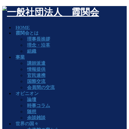
HOME
霞関会とは
理事長挨拶
理念・沿革
組織
事業
講師派遣
情報提供
官民連携
国際交流
会員間の交流
オピニオン
論壇
時事コラム
随想
余談雑談
世界の国々