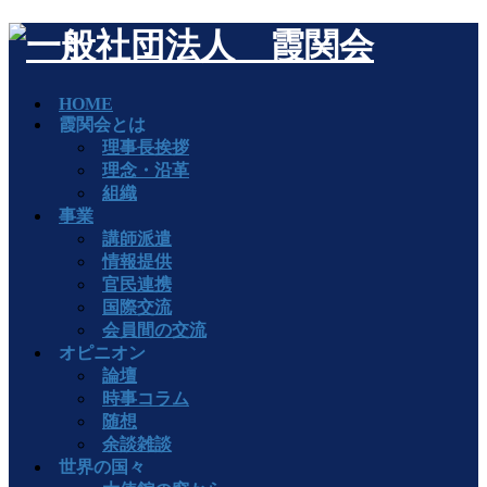
HOME
霞関会とは
理事長挨拶
理念・沿革
組織
事業
講師派遣
情報提供
官民連携
国際交流
会員間の交流
オピニオン
論壇
時事コラム
随想
余談雑談
世界の国々