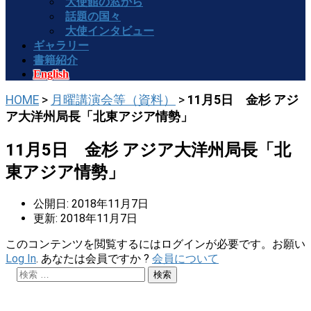
大使館の窓から
話題の国々
大使インタビュー
ギャラリー
書籍紹介
English
HOME
>
月曜講演会等（資料）
>
11月5日 金杉 アジ
ア大洋州局長「北東アジア情勢」
11月5日 金杉 アジア大洋州局長「北
東アジア情勢」
公開日: 2018年11月7日
更新: 2018年11月7日
このコンテンツを閲覧するにはログインが必要です。お願い
Log In
. あなたは会員ですか ?
会員について
検索: