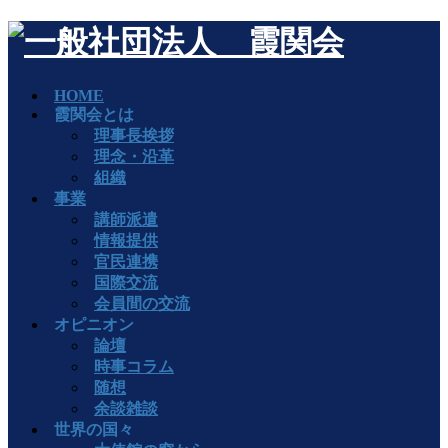
HOME
霞関会とは
理事長挨拶
理念・沿革
組織
事業
講師派遣
情報提供
官民連携
国際交流
会員間の交流
オピニオン
論壇
時事コラム
随想
余談雑談
世界の国々