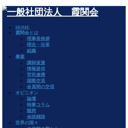
HOME
霞関会とは
理事長挨拶
理念・沿革
組織
事業
講師派遣
情報提供
官民連携
国際交流
会員間の交流
オピニオン
論壇
時事コラム
随想
余談雑談
世界の国々