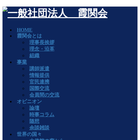
HOME
霞関会とは
理事長挨拶
理念・沿革
組織
事業
講師派遣
情報提供
官民連携
国際交流
会員間の交流
オピニオン
論壇
時事コラム
随想
余談雑談
世界の国々