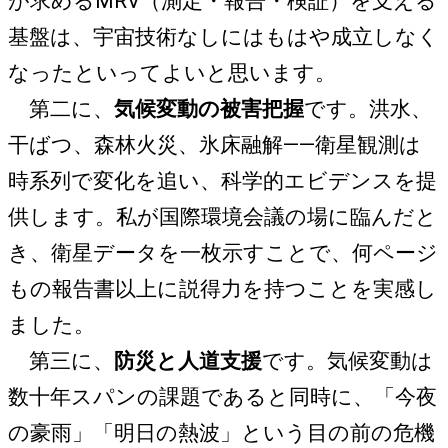
が求めるMRV（測定・報告・検証）を支える
基盤は、宇宙技術なしにはもはや成立しなく
なったといってよいと思います。
第二に、
気候変動の被害把握
です。洪水、
干ばつ、森林火災、氷床融解――衛星観測は
時系列で変化を追い、科学的エビデンスを提
供します。私が国際環境会議の場に臨んだと
き、衛星データを一枚示すことで、何ページ
もの報告書以上に説得力を持つことを実感し
ました。
第三に、
防災と人道支援
です。気候変動は
数十年スパンの課題であると同時に、「今夜
の豪雨」「明日の熱波」という目の前の危機