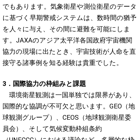
でもあります。気象衛星や測位衛星のデータ
に基づく早期警戒システムは、数時間の猶予
を人々に与え、その間に避難を可能にしま
す。JAXAのアジア太平洋各国政府宇宙機関
協力の現場に出たとき、宇宙技術が人命を直
接守る諸事例を知る経験は貴重でした。
3．国際協力の枠組みと課題
環境衛星観測は一国単独では限界があり、
国際的な協調が不可欠と思います。GEO（地
球観測グループ）、CEOS（地球観測衛星委
員会）、そして気候変動枠組条約