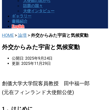
大使館の窓から
話題の国々
大使インタビュー
ギャラリー
書籍紹介
English
HOME
>
論壇
>
外交からみた宇宙と気候変動
外交からみた宇宙と気候変動
公開日: 2025年9月24日
更新: 2025年11月29日
創価大学大学院客員教授 田中福一郎
(元在フィンランド大使館公使)
1． はじめに