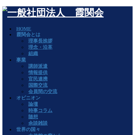
HOME
霞関会とは
理事長挨拶
理念・沿革
組織
事業
講師派遣
情報提供
官民連携
国際交流
会員間の交流
オピニオン
論壇
時事コラム
随想
余談雑談
世界の国々