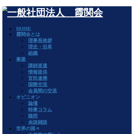
HOME
霞関会とは
理事長挨拶
理念・沿革
組織
事業
講師派遣
情報提供
官民連携
国際交流
会員間の交流
オピニオン
論壇
時事コラム
随想
余談雑談
世界の国々