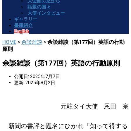
大使館の窓から
話題の国々
大使インタビュー
ギャラリー
書籍紹介
English
HOME
>
余談雑談
>
余談雑談（第177回）英語の行動
原則
余談雑談（第177回）英語の行動原則
公開日: 2025年7月7日
更新: 2025年8月2日
元駐タイ大使 恩田 宗
新聞の書評と題名にひかれ「知って得する