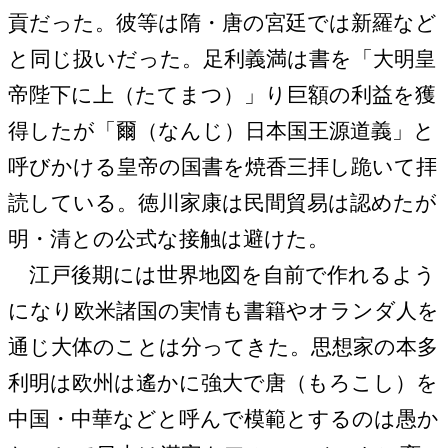
貢だった。彼等は隋・唐の宮廷では新羅など
と同じ扱いだった。足利義満は書を「大明皇
帝陛下に上（たてまつ）」り巨額の利益を獲
得したが「爾（なんじ）日本国王源道義」と
呼びかける皇帝の国書を焼香三拝し跪いて拝
読している。徳川家康は民間貿易は認めたが
明・清との公式な接触は避けた。
江戸後期には世界地図を自前で作れるよう
になり欧米諸国の実情も書籍やオランダ人を
通じ大体のことは分ってきた。思想家の本多
利明は欧州は遙かに強大で唐（もろこし）を
中国・中華などと呼んで模範とするのは愚か