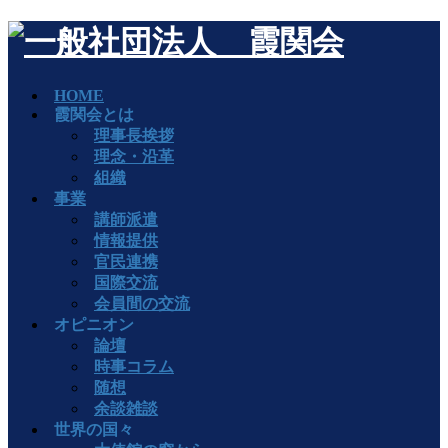
HOME
霞関会とは
理事長挨拶
理念・沿革
組織
事業
講師派遣
情報提供
官民連携
国際交流
会員間の交流
オピニオン
論壇
時事コラム
随想
余談雑談
世界の国々