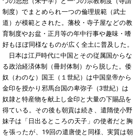
つの思想（朱子学）と一つの宗教制度（寺請
制度）でまとめられ一つの倫理規範（武士
道）が模範とされた。藩校・寺子屋などの教
育制度やお盆・正月等の年中行事や趣味・嗜
好もほぼ同様なものが広く全土に普及した。
日本は江戸時代に中国とその従属国からな
る政治経済体制（冊封体制）から脱した。倭
奴（わのな）国王（１世紀）は中国皇帝から
金印を授かり邪馬台国の卑弥子（3世紀）は
奴隷と特産物を献上し金印と大量の下賜品を
得ている。その後も朝貢は続き、遣隋使小野
妹子は「日出るところの天子」の使者だと胸
を張ったが、19回の遣唐使と同様、実質は朝