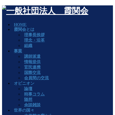
HOME
霞関会とは
理事長挨拶
理念・沿革
組織
事業
講師派遣
情報提供
官民連携
国際交流
会員間の交流
オピニオン
論壇
時事コラム
随想
余談雑談
世界の国々