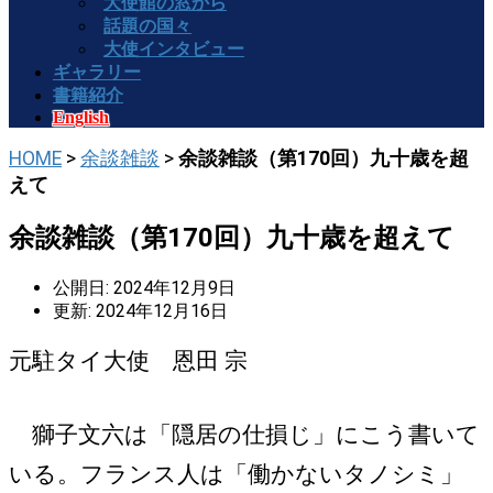
大使館の窓から
話題の国々
大使インタビュー
ギャラリー
書籍紹介
English
HOME
>
余談雑談
>
余談雑談（第170回）九十歳を超
えて
余談雑談（第170回）九十歳を超えて
公開日: 2024年12月9日
更新: 2024年12月16日
元駐タイ大使 恩田 宗
獅子文六は「隠居の仕損じ」にこう書いて
いる。フランス人は「働かないタノシミ」