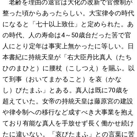
老齢を理由の退官は大化の改新で官僚制が
整った頃からあったらしい。大宝律令の時代
になると「七十以上致仕」と定められた。あ
の時代、人の寿命は4～50歳台だった筈で官
人にとり定年は事実上無かったに等しい。日
本書紀に持統天皇が「右大臣丹比真人（たち
ひのまひと）に腰杖（こしつえ）を賜ふ。以
て到事（おいてまかること）を哀（かな
し）びたまふ」とある。真人は既に70歳を
超えていた。女帝の持統天皇は藤原宮の建設
や律令制への移行など成すべき大事業を抱え
ており有能な真人を手放せず長く働かせ続け
たに違いない。「哀びたまふ」との言葉に苦